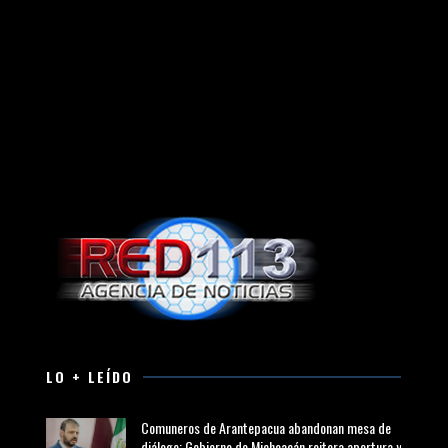
LO + LEÍDO
Comuneros de Arantepacua abandonan mesa de
diálogo; Gobierno de Michoacán reitera apertura y