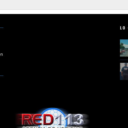
LO 
te
en