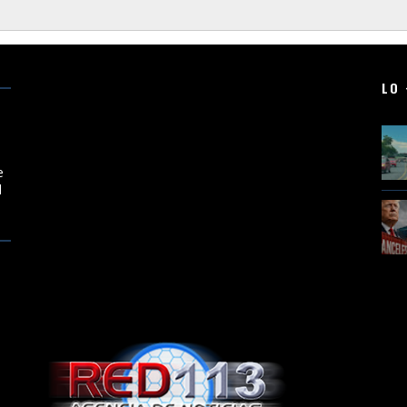
LO 
e
l