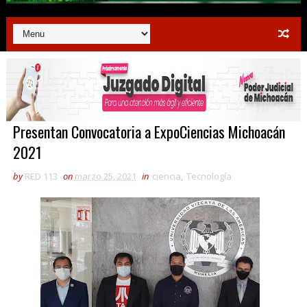
Presentan Convocatoria a ExpoCiencias Michoacán
2021
by
RED 113
on
marzo 25, 2021
in
ciencia
,
Tecnología