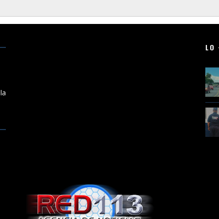
LO 
a
la