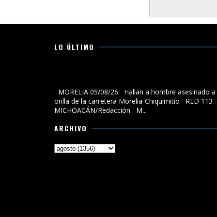
LO ÚLTIMO
Hallan a hombre asesinado a la orilla de la carreter
Morelia-Chiquimitío
MORELIA 05/08/26 Hallan a hombre asesinado a 
orilla de la carretera Morelia-Chiquimitío RED 113
MICHOACÁN/Redacción M...
ARCHIVO