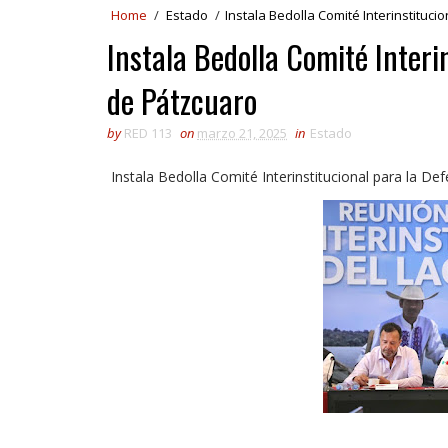
Home
/
Estado
/
Instala Bedolla Comité Interinstituc
Instala Bedolla Comité Interi
de Pátzcuaro
by
RED 113
on
marzo 21, 2025
in
Estado
Instala Bedolla Comité Interinstitucional para la D