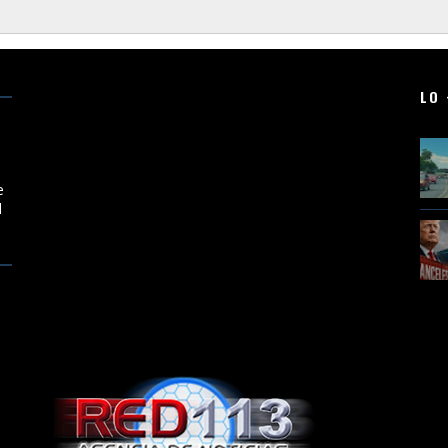
LO 
e
l