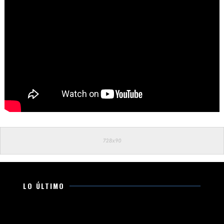
LO ÚLTIMO
Supervisa Bedolla construcción del nuevo Hospital del
IMSS en Villas del Pedregal