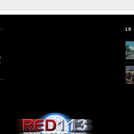
LO 
en
s
o