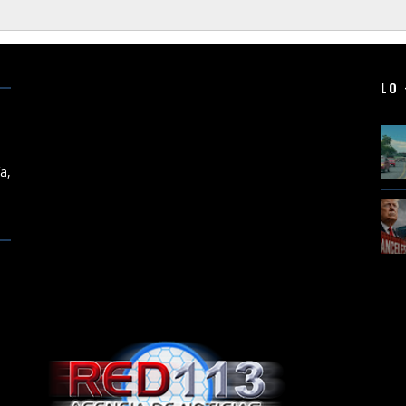
LO 
,
a,