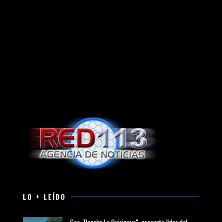
LO + LEÍDO
Cae "Poncho La Quiringua", presunto líder del