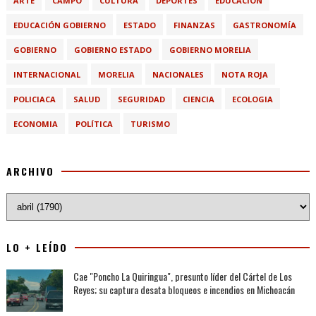
ARTE
CAMPO
CULTURA
DEPORTES
EDUCACIÓN
EDUCACIÓN GOBIERNO
ESTADO
FINANZAS
GASTRONOMÍA
GOBIERNO
GOBIERNO ESTADO
GOBIERNO MORELIA
INTERNACIONAL
MORELIA
NACIONALES
NOTA ROJA
POLICIACA
SALUD
SEGURIDAD
CIENCIA
ECOLOGIA
ECONOMIA
POLÍTICA
TURISMO
ARCHIVO
LO + LEÍDO
Cae "Poncho La Quiringua", presunto líder del Cártel de Los
Reyes; su captura desata bloqueos e incendios en Michoacán