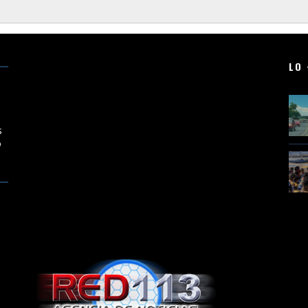
LO 
en
s
o