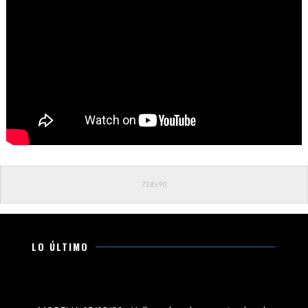
LO ÚLTIMO
Hallan a hombre asesinado a la orilla de la carretera
Morelia-Chiquimitío