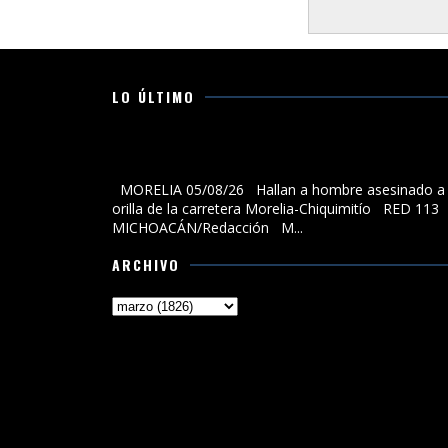
LO ÚLTIMO
Hallan a hombre asesinado a la orilla de la carreter
Morelia-Chiquimitío
MORELIA 05/08/26 Hallan a hombre asesinado a 
orilla de la carretera Morelia-Chiquimitío RED 113
MICHOACÁN/Redacción M...
ARCHIVO