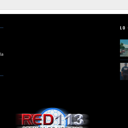
LO 
a
la