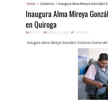
Home
/
Gobierno
/
Inaugura Alma Mireya González Es
Inaugura Alma Mireya Gonzál
en Quiroga
by
RED 113
on
marzo 12, 2026
in
Gobierno
Inaugura Alma Mireya González Estancia Diurna de