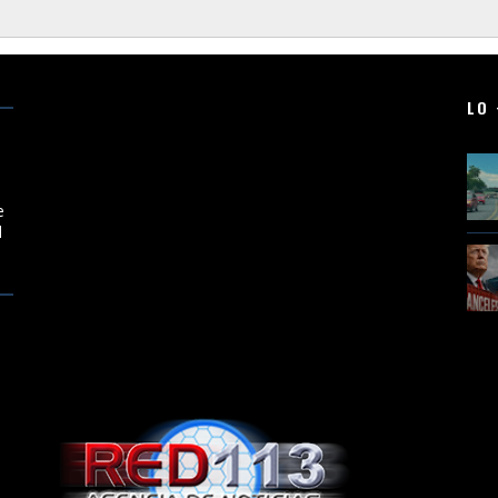
LO 
e
l