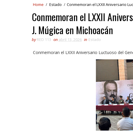
Home
/
Estado
/
Conmemoran el LXXII Aniversario Luc
Conmemoran el LXXII Aniversa
J. Múgica en Michoacán
by
RED 113
on
abril 13, 2026
in
Estado
Conmemoran el LXXII Aniversario Luctuoso del Gene