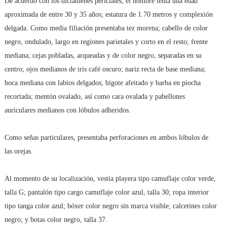
De acuerdo con los dictámenes periciales, el hombre tenía una edad
aproximada de entre 30 y 35 años; estatura de 1.70 metros y complexión
delgada. Como media filiación presentaba tez morena; cabello de color
negro, ondulado, largo en regiones parietales y corto en el resto; frente
mediana; cejas pobladas, arqueadas y de color negro, separadas en su
centro; ojos medianos de iris café oscuro; nariz recta de base mediana;
boca mediana con labios delgados; bigote afeitado y barba en piocha
recortada; mentón ovalado, así como cara ovalada y pabellones
auriculares medianos con lóbulos adheridos.
Como señas particulares, presentaba perforaciones en ambos lóbulos de
las orejas.
Al momento de su localización, vestía playera tipo camuflaje color verde,
talla G; pantalón tipo cargo camuflaje color azul, talla 30; ropa interior
tipo tanga color azul; bóxer color negro sin marca visible; calcetines color
negro; y botas color negro, talla 37.