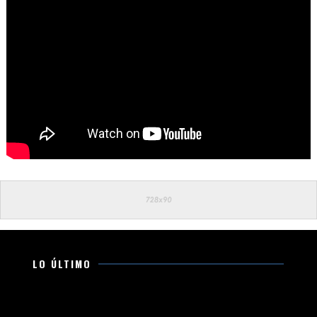
LO ÚLTIMO
Inhabilitadas 4 mil 391 máquinas tragamonedas;
generaban 631 mdp anuales al crimen organizado