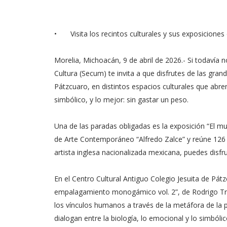
•
Visita los recintos culturales y sus exposicione
Morelia, Michoacán, 9 de abril de 2026.- Si todavía n
Cultura (Secum) te invita a que disfrutes de las gra
Pátzcuaro, en distintos espacios culturales que abre
simbólico, y lo mejor: sin gastar un peso.
Una de las paradas obligadas es la exposición “El mu
de Arte Contemporáneo “Alfredo Zalce” y reúne 126 pi
artista inglesa nacionalizada mexicana, puedes disfru
En el Centro Cultural Antiguo Colegio Jesuita de Pátz
empalagamiento monogámico vol. 2”, de Rodrigo Trev
los vínculos humanos a través de la metáfora de la p
dialogan entre la biología, lo emocional y lo simbólic