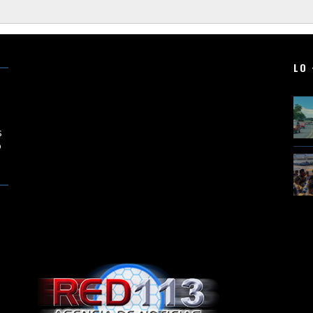
LO 
en
s
o