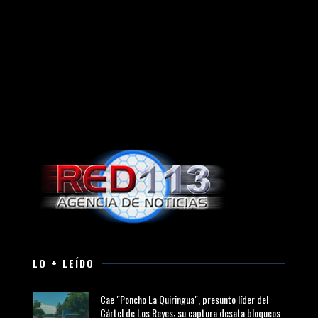
LO + LEÍDO
Cae "Poncho La Quiringua", presunto líder del
Cártel de Los Reyes; su captura desata bloqueos