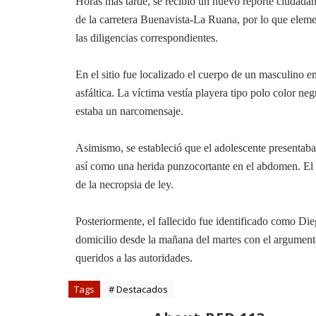
Horas más tarde, se recibió un nuevo reporte ciudadan
de la carretera Buenavista-La Ruana, por lo que element
las diligencias correspondientes.
En el sitio fue localizado el cuerpo de un masculino en
asfáltica. La víctima vestía playera tipo polo color neg
estaba un narcomensaje.
Asimismo, se estableció que el adolescente presentaba
así como una herida punzocortante en el abdomen. El c
de la necropsia de ley.
Posteriormente, el fallecido fue identificado como Di
domicilio desde la mañana del martes con el argumento
queridos a las autoridades.
Tags
# Destacados