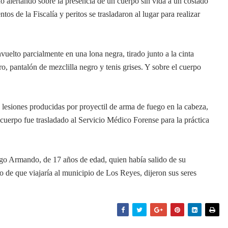
o alertando sobre la presencia de un cuerpo sin vida a un costado
os de la Fiscalía y peritos se trasladaron al lugar para realizar
vuelto parcialmente en una lona negra, tirado junto a la cinta
ro, pantalón de mezclilla negro y tenis grises. Y sobre el cuerpo
 lesiones producidas por proyectil de arma de fuego en la cabeza,
uerpo fue trasladado al Servicio Médico Forense para la práctica
ego Armando, de 17 años de edad, quien había salido de su
 de que viajaría al municipio de Los Reyes, dijeron sus seres