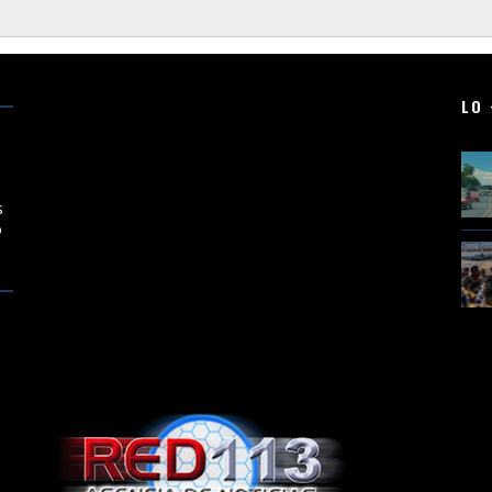
LO 
en
s
o