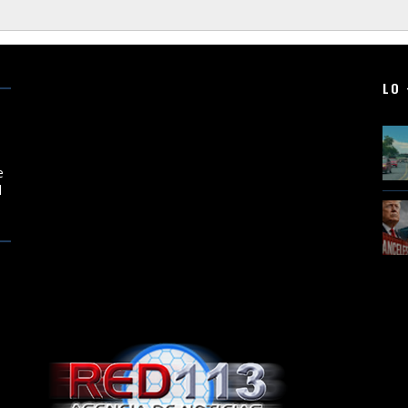
LO 
e
l