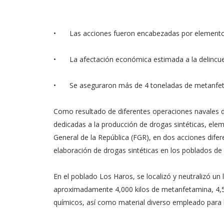
•
Las acciones fueron encabezadas por element
•
La afectación económica estimada a la delincu
•
Se aseguraron más de 4 toneladas de metanf
Como resultado de diferentes operaciones navales de i
dedicadas a la producción de drogas sintéticas, elem
General de la República (FGR), en dos acciones difer
elaboración de drogas sintéticas en los poblados de
En el poblado Los Haros, se localizó y neutralizó un
aproximadamente 4,000 kilos de metanfetamina, 4,500
químicos, así como material diverso empleado para l