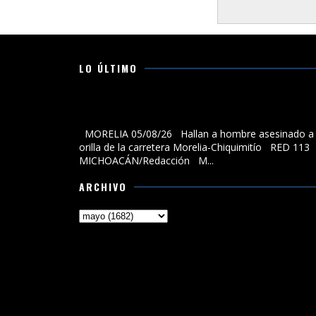
LO ÚLTIMO
Hallan a hombre asesinado a la orilla de la carreter
Morelia-Chiquimitío
MORELIA 05/08/26 Hallan a hombre asesinado a 
orilla de la carretera Morelia-Chiquimitío RED 113
MICHOACÁN/Redacción M...
ARCHIVO