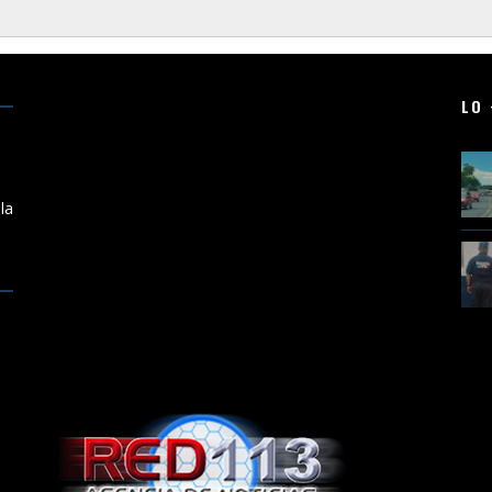
LO 
a
la