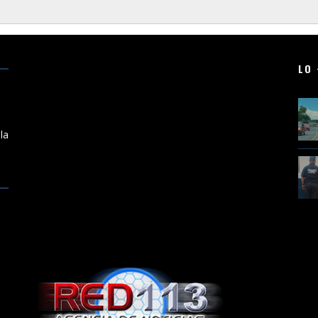
LO 
a
la