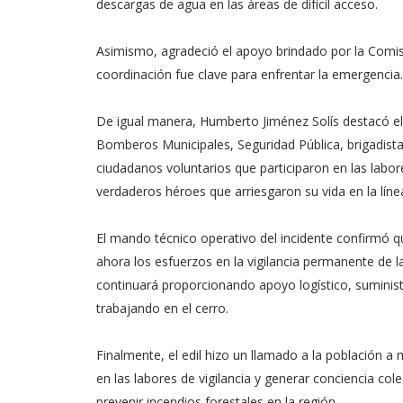
descargas de agua en las áreas de difícil acceso.
Asimismo, agradeció el apoyo brindado por la Comisi
coordinación fue clave para enfrentar la emergencia.
De igual manera, Humberto Jiménez Solís destacó el t
Bomberos Municipales, Seguridad Pública, brigadista
ciudadanos voluntarios que participaron en las labor
verdaderos héroes que arriesgaron su vida en la lín
El mando técnico operativo del incidente confirmó q
ahora los esfuerzos en la vigilancia permanente de l
continuará proporcionando apoyo logístico, suminis
trabajando en el cerro.
Finalmente, el edil hizo un llamado a la población a
en las labores de vigilancia y generar conciencia col
prevenir incendios forestales en la región.