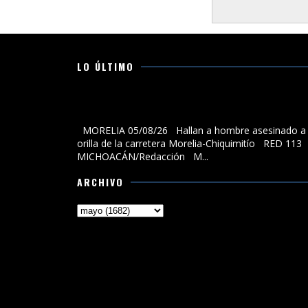
LO ÚLTIMO
Hallan a hombre asesinado a la orilla de la carreter
Morelia-Chiquimitío
MORELIA 05/08/26 Hallan a hombre asesinado a 
orilla de la carretera Morelia-Chiquimitío RED 113
MICHOACÁN/Redacción M...
ARCHIVO