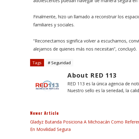
adolescentes puedan navegar de manera segura en inte
Finalmente, hizo un llamado a reconstruir los espacio
familiares y sociales.
“Reconectarnos significa volver a escucharnos, conv
alejarnos de quienes más nos necesitan”, concluyó.
Tags
# Seguridad
About RED 113
RED 113 es la única agencia de not
Nuestro sello es la seriedad, la cali
Newer Article
Gladyz Butanda Posiciona A Michoacán Como Refere
En Movilidad Segura