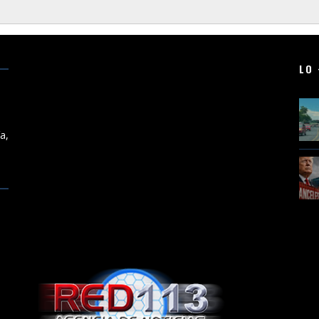
LO 
,
a,