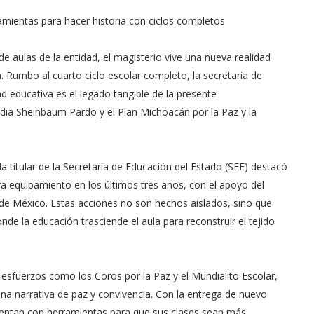
mientas para hacer historia con ciclos completos
 aulas de la entidad, el magisterio vive una nueva realidad
 Rumbo al cuarto ciclo escolar completo, la secretaria de
ad educativa es el legado tangible de la presente
udia Sheinbaum Pardo y el Plan Michoacán por la Paz y la
a titular de la Secretaría de Educación del Estado (SEE) destacó
a equipamiento en los últimos tres años, con el apoyo del
de México. Estas acciones no son hechos aislados, sino que
de la educación trasciende el aula para reconstruir el tejido
ó esfuerzos como los Coros por la Paz y el Mundialito Escolar,
a narrativa de paz y convivencia. Con la entrega de nuevo
 cuentan con herramientas para que sus clases sean más