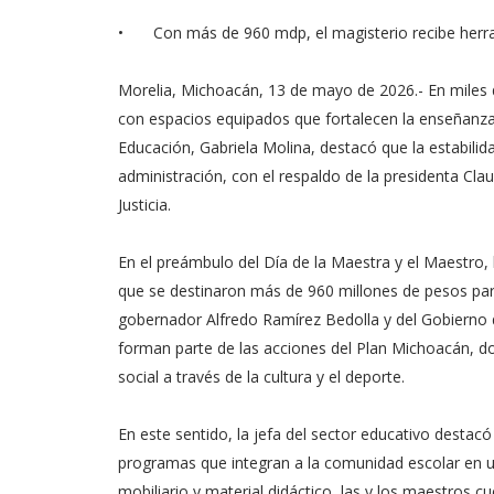
•
Con más de 960 mdp, el magisterio recibe herra
Morelia, Michoacán, 13 de mayo de 2026.- En miles de
con espacios equipados que fortalecen la enseñanza.
Educación, Gabriela Molina, destacó que la estabilid
administración, con el respaldo de la presidenta Cla
Justicia.
En el preámbulo del Día de la Maestra y el Maestro, l
que se destinaron más de 960 millones de pesos par
gobernador Alfredo Ramírez Bedolla y del Gobierno 
forman parte de las acciones del Plan Michoacán, don
social a través de la cultura y el deporte.
En este sentido, la jefa del sector educativo destac
programas que integran a la comunidad escolar en un
mobiliario y material didáctico, las y los maestros