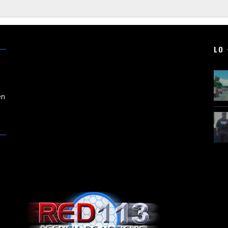
LO 
te
en