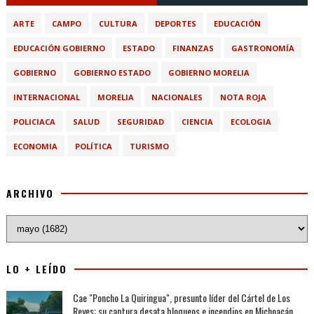
ARTE
CAMPO
CULTURA
DEPORTES
EDUCACIÓN
EDUCACIÓN GOBIERNO
ESTADO
FINANZAS
GASTRONOMÍA
GOBIERNO
GOBIERNO ESTADO
GOBIERNO MORELIA
INTERNACIONAL
MORELIA
NACIONALES
NOTA ROJA
POLICIACA
SALUD
SEGURIDAD
CIENCIA
ECOLOGIA
ECONOMIA
POLÍTICA
TURISMO
ARCHIVO
LO + LEÍDO
Cae "Poncho La Quiringua", presunto líder del Cártel de Los
Reyes; su captura desata bloqueos e incendios en Michoacán