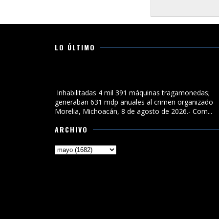
LO ÚLTIMO
Inhabilitadas 4 mil 391 máquinas tragamonedas;
generaban 631 mdp anuales al crimen organizado
Inhabilitadas 4 mil 391 máquinas tragamonedas;
generaban 631 mdp anuales al crimen organizado
Morelia, Michoacán, 8 de agosto de 2026.- Com...
ARCHIVO