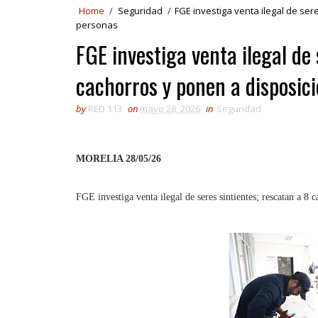
Home
/
Seguridad
/
FGE investiga venta ilegal de ser
personas
FGE investiga venta ilegal de 
cachorros y ponen a disposic
by
RED 113
on
mayo 28, 2026
in
Seguridad
MORELIA 28/05/26
FGE investiga venta ilegal de seres sintientes; rescatan a 8 