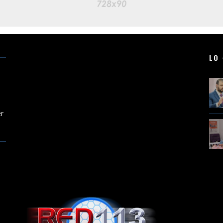
LO 
er