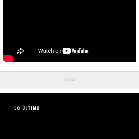
LO ÚLTIMO
Movimiento Ciudadano fortalece su presencia en
Michoacán con trabajo territorial y acciones en favor
de la ciudadanía