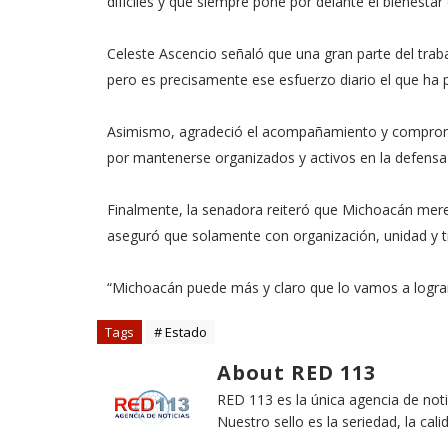
difíciles y que siempre pone por delante el bienestar
Celeste Ascencio señaló que una gran parte del traba
pero es precisamente ese esfuerzo diario el que ha p
Asimismo, agradeció el acompañamiento y compromis
por mantenerse organizados y activos en la defensa
Finalmente, la senadora reiteró que Michoacán merec
aseguró que solamente con organización, unidad y tra
“Michoacán puede más y claro que lo vamos a lograr 
Tags
# Estado
About RED 113
RED 113 es la única agencia de not
Nuestro sello es la seriedad, la cali