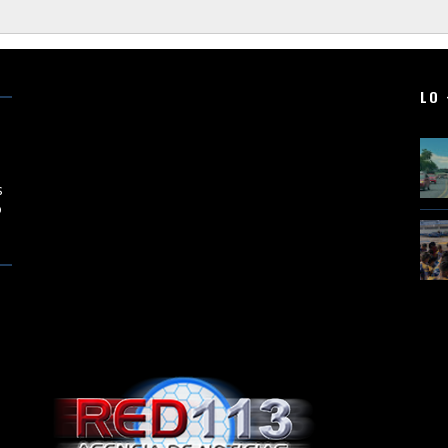
LO 
en
s
o