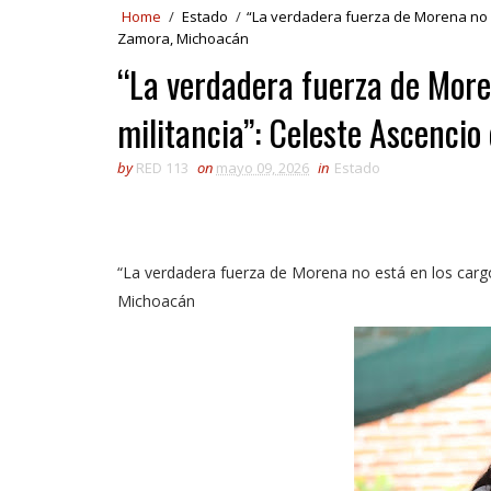
Home
/
Estado
/
“La verdadera fuerza de Morena no e
Zamora, Michoacán
“La verdadera fuerza de Moren
militancia”: Celeste Ascenci
by
RED 113
on
mayo 09, 2026
in
Estado
“La verdadera fuerza de Morena no está en los cargo
Michoacán