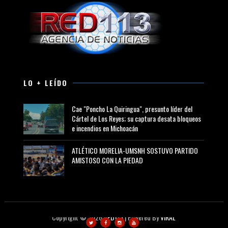
LO + LEÍDO
Cae "Poncho La Quiringua", presunto líder del
Cártel de Los Reyes; su captura desata bloqueos
e incendios en Michoacán
ATLÉTICO MORELIA-UMSNH SOSTUVO PARTIDO
AMISTOSO CON LA PIEDAD
Copyright ©
2026
RED113
| Powered By
VIRAL