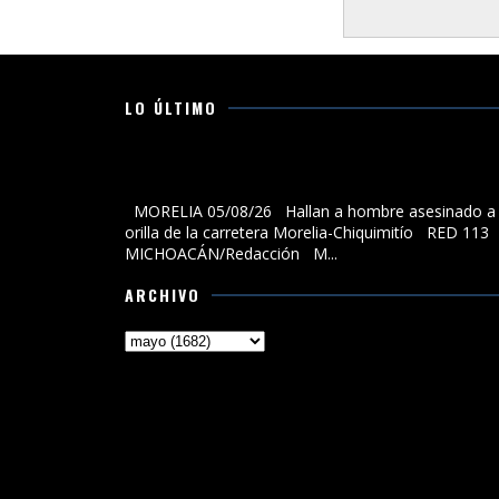
LO ÚLTIMO
Hallan a hombre asesinado a la orilla de la carreter
Morelia-Chiquimitío
MORELIA 05/08/26 Hallan a hombre asesinado a 
orilla de la carretera Morelia-Chiquimitío RED 113
MICHOACÁN/Redacción M...
ARCHIVO