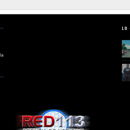
LO 
a
la