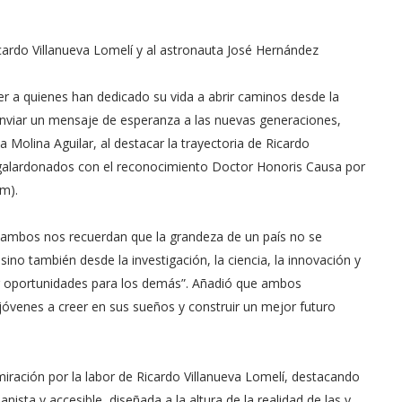
cardo Villanueva Lomelí y al astronauta José Hernández
 a quienes han dedicado su vida a abrir caminos desde la
enviar un mensaje de esperanza a las nuevas generaciones,
a Molina Aguilar, al destacar la trayectoria de Ricardo
 galardonados con el reconocimiento Doctor Honoris Causa por
im).
“ambos nos recuerdan que la grandeza de un país no se
no también desde la investigación, la ciencia, la innovación y
r oportunidades para los demás”. Añadió que ambos
 jóvenes a creer en sus sueños y construir un mejor futuro
ración por la labor de Ricardo Villanueva Lomelí, destacando
ta y accesible, diseñada a la altura de la realidad de las y