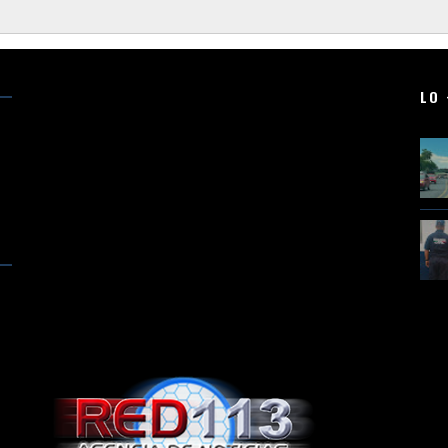
LO 
l