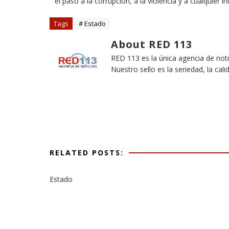
el paso a la corrupción, a la violencia y a cualquier i
Tags
# Estado
About RED 113
RED 113 es la única agencia de not
Nuestro sello es la seriedad, la cali
RELATED POSTS:
Estado