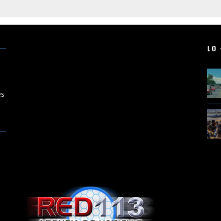
LO 
;
es