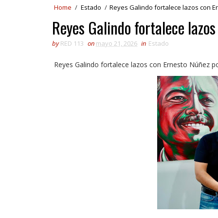
Home
/
Estado
/
Reyes Galindo fortalece lazos con 
Reyes Galindo fortalece lazo
by
RED 113
on
mayo 21, 2026
in
Estado
Reyes Galindo fortalece lazos con Ernesto Núñez 