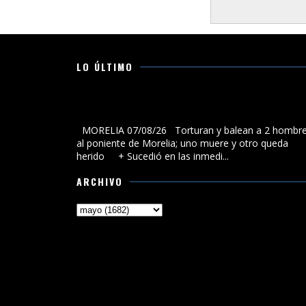
LO ÚLTIMO
Torturan y balean a 2 hombres al poniente de Morelia
uno muere y otro queda herido
MORELIA 07/08/26 Torturan y balean a 2 hombr
al poniente de Morelia; uno muere y otro queda
herido + Sucedió en las inmedi...
ARCHIVO