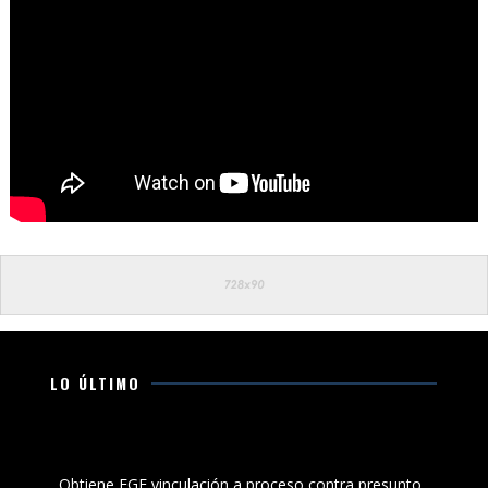
LO ÚLTIMO
Obtiene FGE vinculación a proceso contra presunto
responsable de lesionar a su vecino en Apatzingán
Obtiene FGE vinculación a proceso contra presunto