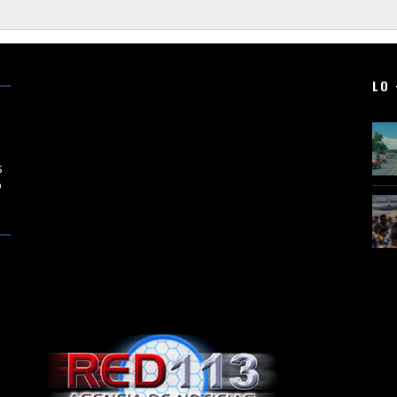
LO 
en
s
o