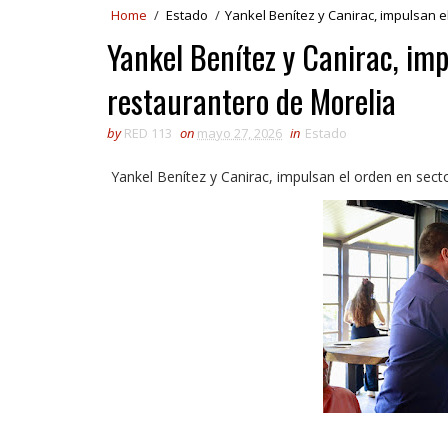
Home
/
Estado
/
Yankel Benítez y Canirac, impulsan e
Yankel Benítez y Canirac, imp
restaurantero de Morelia
by
RED 113
on
mayo 27, 2026
in
Estado
Yankel Benítez y Canirac, impulsan el orden en sect