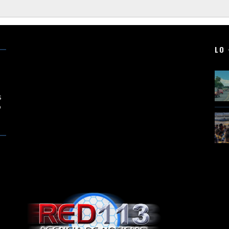
LO 
en
s
o