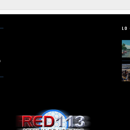
LO 
ia