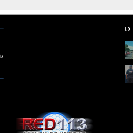
LO 
a
la