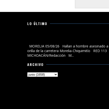
LO ÚLTIMO
Hallan a hombre asesinado a la orilla de la carreter
Morelia-Chiquimitío
MORELIA 05/08/26 Hallan a hombre asesinado a 
orilla de la carretera Morelia-Chiquimitío RED 113
MICHOACÁN/Redacción M...
ARCHIVO