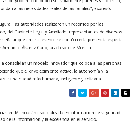
as de gobierno no deben ser solamente paredes y concreto,
pondan a las necesidades reales de las familias”, expresó.
augural, las autoridades realizaron un recorrido por las
do, del Gabinete Legal y Ampliado, representantes de diversos
e señalar que en este evento se contó con la presencia especial
é Armando Álvarez Cano, arzobispo de Morelia.
elia consolidan un modelo innovador que coloca a las personas
nociendo que el envejecimiento activo, la autonomía y la
ruir una ciudad más humana, incluyente y solidaria.
icias en Michoacán especializada en información de seguridad.
dad de la información y la excelencia en el servicio.