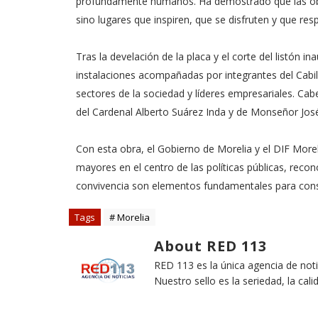
profundamente humanos. Ha demostrado que las obr
sino lugares que inspiren, que se disfruten y que res
Tras la develación de la placa y el corte del listón in
instalaciones acompañadas por integrantes del Cabil
sectores de la sociedad y líderes empresariales. Cab
del Cardenal Alberto Suárez Inda y de Monseñor Jos
Con esta obra, el Gobierno de Morelia y el DIF Mor
mayores en el centro de las políticas públicas, reco
convivencia son elementos fundamentales para const
Tags
# Morelia
About RED 113
RED 113 es la única agencia de not
Nuestro sello es la seriedad, la cali