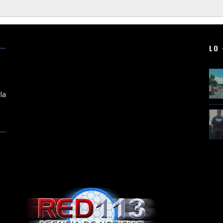
LO 
a
la