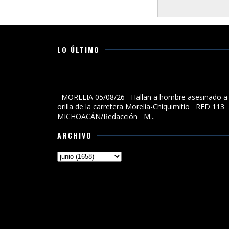
LO ÚLTIMO
Hallan a hombre asesinado a la orilla de la carreter
Morelia-Chiquimitío
MORELIA 05/08/26 Hallan a hombre asesinado a 
orilla de la carretera Morelia-Chiquimitío RED 113
MICHOACÁN/Redacción M...
ARCHIVO