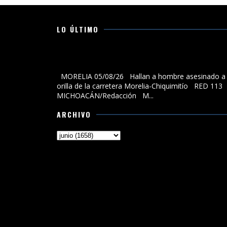
LO ÚLTIMO
Hallan a hombre asesinado a la orilla de la carreter
Morelia-Chiquimitío
MORELIA 05/08/26 Hallan a hombre asesinado a 
orilla de la carretera Morelia-Chiquimitío RED 113
MICHOACÁN/Redacción M...
ARCHIVO