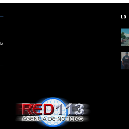
LO 
a
la