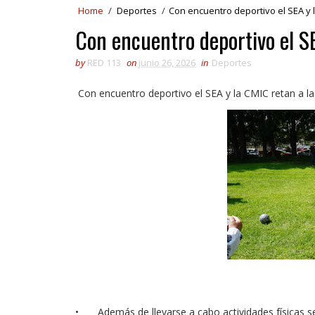
Home
/
Deportes
/
Con encuentro deportivo el SEA y l
Con encuentro deportivo el S
by
RED 113
on
junio 26, 2026
in
Deportes
Con encuentro deportivo el SEA y la CMIC retan a l
•
Además de llevarse a cabo actividades físicas se