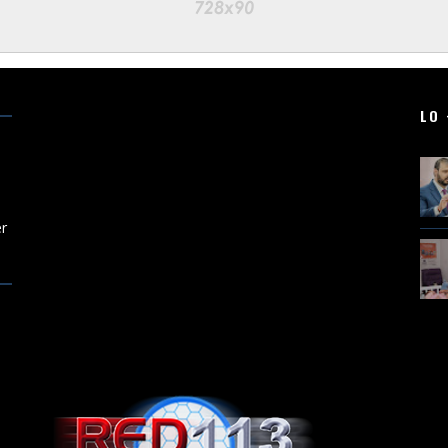
LO 
er