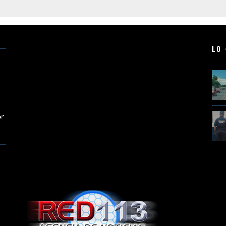
LO 
r
or