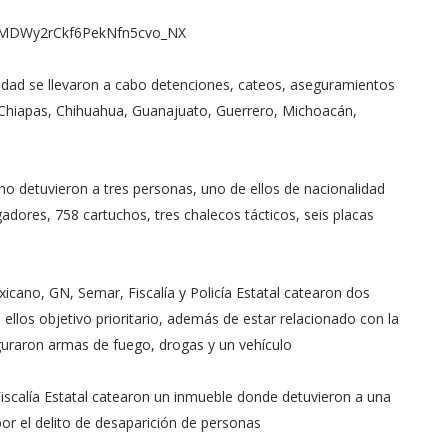
G2mMDWy2rCkf6PekNfn5cvo_NX
idad se llevaron a cabo detenciones, cateos, aseguramientos
: Chiapas, Chihuahua, Guanajuato, Guerrero, Michoacán,
o detuvieron a tres personas, uno de ellos de nacionalidad
gadores, 758 cartuchos, tres chalecos tácticos, seis placas
cano, GN, Semar, Fiscalía y Policía Estatal catearon dos
llos objetivo prioritario, además de estar relacionado con la
eguraron armas de fuego, drogas y un vehículo
Fiscalía Estatal catearon un inmueble donde detuvieron a una
r el delito de desaparición de personas