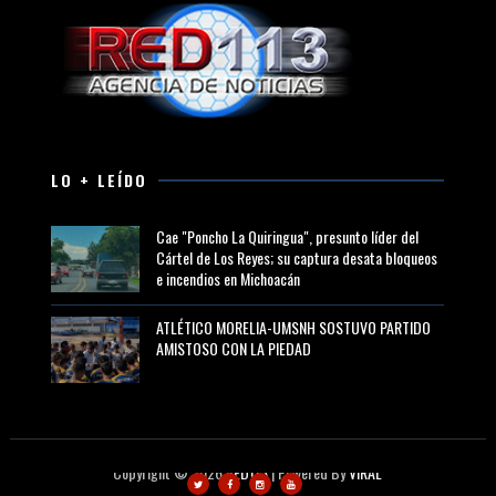
LO + LEÍDO
Cae "Poncho La Quiringua", presunto líder del
Cártel de Los Reyes; su captura desata bloqueos
e incendios en Michoacán
ATLÉTICO MORELIA-UMSNH SOSTUVO PARTIDO
AMISTOSO CON LA PIEDAD
Copyright ©
2026
RED113
| Powered By
VIRAL