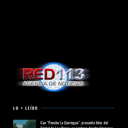
LO + LEÍDO
Cae "Poncho La Quiringua", presunto líder del
Cártel de Los Reyes; su captura desata bloqueos