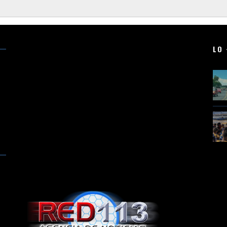
LO 
N